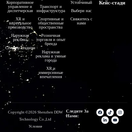
Кейс-стади
Корпоративное
Устойчивый
управление и
Транспорт и
диспетчерская
инфраструктура
Выбери нас
XR и
Спортивные и
Свяжитесь с
виртуальное
общественные
нами
производство
пространства
Наружная
Розничная
реклама
торговля и опыт
бренда
Спорт и стадион
Наружная
реклама и умные
города
XR и
иммерсивные
впечатления
Следите За
Copyright ©2026 Shenzhen DDW
Нами:
Technology Co.,Ltd
Условия