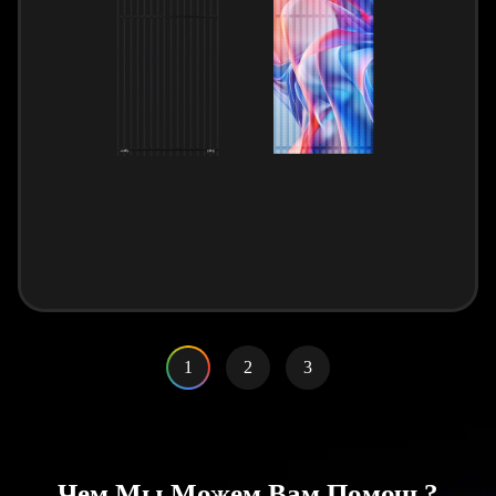
1
2
3
Чем Мы Можем Вам Помочь?