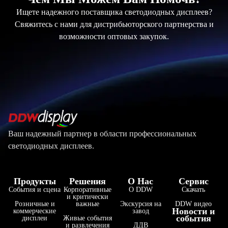
Ищете надежного поставщика светодиодных дисплеев?
Свяжитесь с нами для дистрибьюторского партнерства и
возможности оптовых закупок.
Ваш надежный партнер в области профессиональных
светодиодных дисплеев.
Продукты
Решения
О Нас
Сервис
События и сцена
Корпоративные
О DDW
Скачать
и критически
Розничные и
важные
Экскурсия на
DDW видео
Новости и
коммерческие
завод
события
дисплеи
Живые события
и развлечения
ДДВ