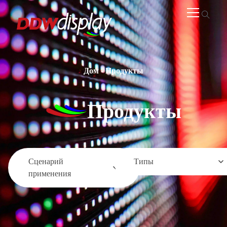
Дом
-
Продукты
Продукты
Сценарий
Типы
применения