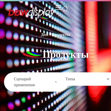
Дом
-
Продукты
Продукты
Сценарий
Типы
применения