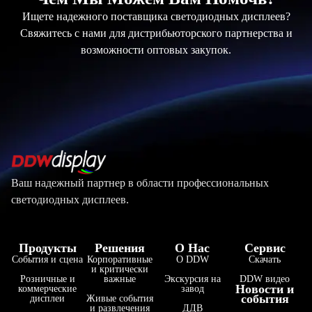
Ищете надежного поставщика светодиодных дисплеев?
Свяжитесь с нами для дистрибьюторского партнерства и
возможности оптовых закупок.
Ваш надежный партнер в области профессиональных
светодиодных дисплеев.
Продукты
Решения
О Нас
Сервис
События и сцена
Корпоративные
О DDW
Скачать
и критически
Розничные и
важные
Экскурсия на
DDW видео
Новости и
коммерческие
завод
события
дисплеи
Живые события
и развлечения
ДДВ