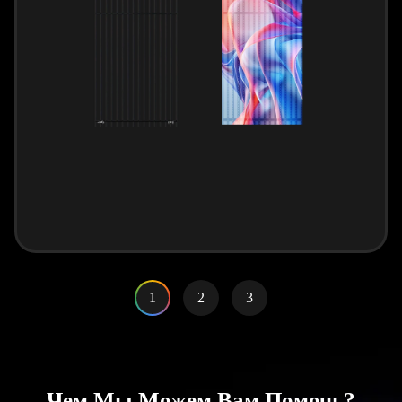
1
2
3
Чем Мы Можем Вам Помочь?