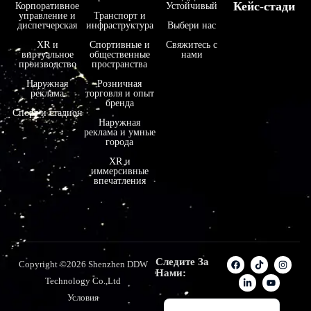
Кейс-стади
Корпоративное
Устойчивый
управление и
Транспорт и
فارسی
диспетчерская
инфраструктура
Выбери нас
हिन्दी
XR и
Спортивные и
Свяжитесь с
виртуальное
общественные
нами
производство
пространства
Bahasa Indonesia
Наружная
Розничная
한국어
реклама
торговля и опыт
бренда
Tiếng Việt
Спорт и стадион
Наружная
реклама и умные
Italiano
города
Português
XR и
иммерсивные
Deutsch
впечатления
Français
العربية
日本語
Следите За
Copyright ©2026 Shenzhen DDW
Español
Нами:
Technology Co.,Ltd
English
Условия