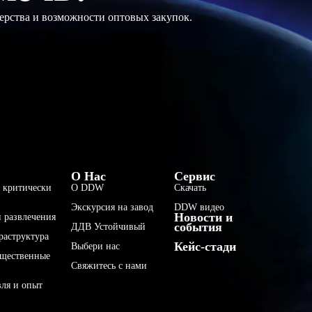
ерства и возможности оптовых закупок.
فارسی
О Нас
Сервис
 критически
О DDW
Скачать
हिन्दी
Экскурсия на завод
DDW видео
Новости и
Bahasa Indonesia
 развлечения
события
ДДВ Устойчивый
раструктура
한국어
Кейс-стади
Выбери нас
бщественные
Tiếng Việt
Свяжитесь с нами
Italiano
вля и опыт
Português