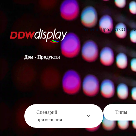
Решения
Продукты
О нас
Дом
-
Продукты
Сценарий
Типы
применения