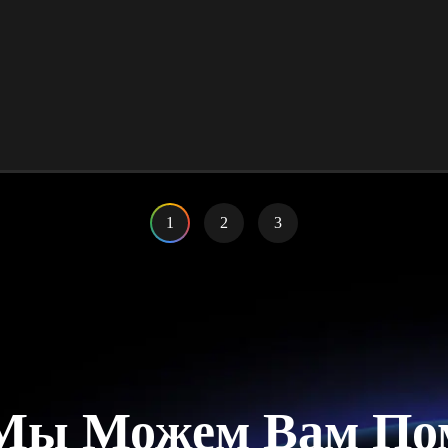
1
2
3
Мы Можем Вам По