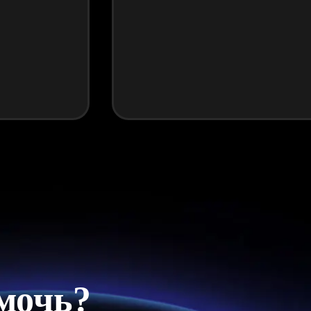
мочь?