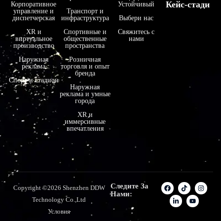
Кейс-стади
Корпоративное
Устойчивый
управление и
Транспорт и
диспетчерская
инфраструктура
Выбери нас
XR и
Спортивные и
Свяжитесь с
виртуальное
общественные
нами
производство
пространства
Наружная
Розничная
реклама
торговля и опыт
бренда
Спорт и стадион
Наружная
реклама и умные
города
XR и
иммерсивные
впечатления
Следите За
Copyright ©2026 Shenzhen DDW
Нами:
Technology Co.,Ltd
Условия