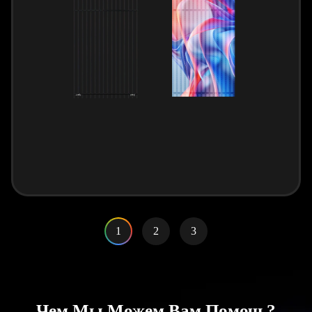
1
2
3
Чем Мы Можем Вам Помочь?