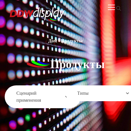
Дом
-
Продукты
Продукты
Сценарий
Типы
применения