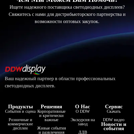
Ищете надежного поставщика светодиодных дисплеев?
Свяжитесь с нами для дистрибьюторского партнерства и
возможности оптовых закупок.
Ваш надежный партнер в области профессиональных
светодиодных дисплеев.
Продукты
Решения
О Нас
Сервис
События и сцена
Корпоративные
О DDW
Скачать
и критически
Розничные и
важные
Экскурсия на
DDW видео
Новости и
коммерческие
завод
события
дисплеи
Живые события
и развлечения
ДДВ