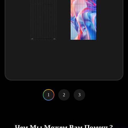
1
2
3
Чем Мы Можем Вам Помочь?