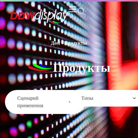
Дом
-
Продукты
Продукты
Сценарий
Типы
применения