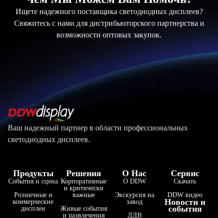
Ищете надежного поставщика светодиодных дисплеев?
Свяжитесь с нами для дистрибьюторского партнерства и
возможности оптовых закупок.
Ваш надежный партнер в области профессиональных
светодиодных дисплеев.
Продукты
Решения
О Нас
Сервис
События и сцена
Корпоративные
О DDW
Скачать
и критически
Розничные и
важные
Экскурсия на
DDW видео
Новости и
коммерческие
завод
события
дисплеи
Живые события
и развлечения
ДДВ