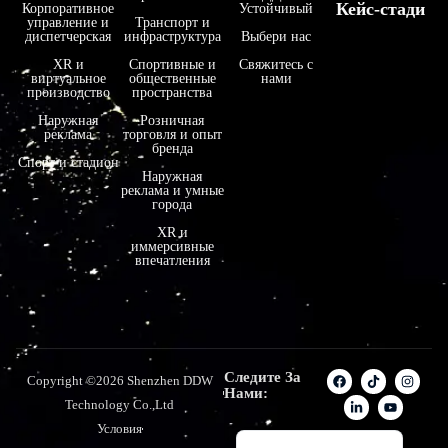
Кейс-стади
Корпоративное
Устойчивый
управление и
Транспорт и
فارسی
диспетчерская
инфраструктура
Выбери нас
हिन्दी
XR и
Спортивные и
Свяжитесь с
виртуальное
общественные
нами
производство
пространства
Bahasa Indonesia
Наружная
Розничная
한국어
реклама
торговля и опыт
бренда
Tiếng Việt
Спорт и стадион
Наружная
реклама и умные
Italiano
города
Português
XR и
иммерсивные
Deutsch
впечатления
Français
العربية
日本語
Следите За
Copyright ©2026 Shenzhen DDW
Español
Нами:
Technology Co.,Ltd
English
Условия