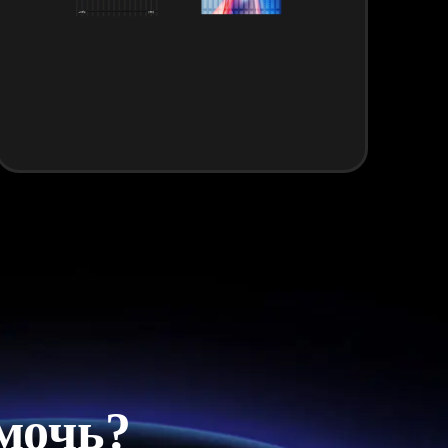
мочь?