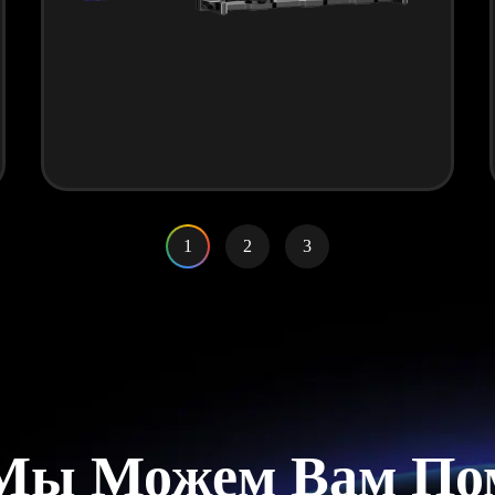
1
2
3
Мы Можем Вам По