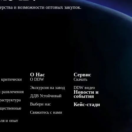
ерства и возможности оптовых закупок.
فارسی
О Нас
Сервис
 критически
О DDW
Скачать
हिन्दी
Экскурсия на завод
DDW видео
Новости и
Bahasa Indonesia
 развлечения
события
ДДВ Устойчивый
раструктура
한국어
Кейс-стади
Выбери нас
бщественные
Tiếng Việt
Свяжитесь с нами
Italiano
вля и опыт
Português