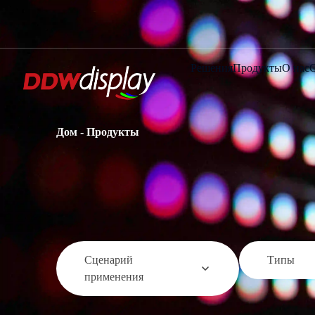
Решения
Продукты
О нас
Дом
-
Продукты
Сценарий
Типы
применения