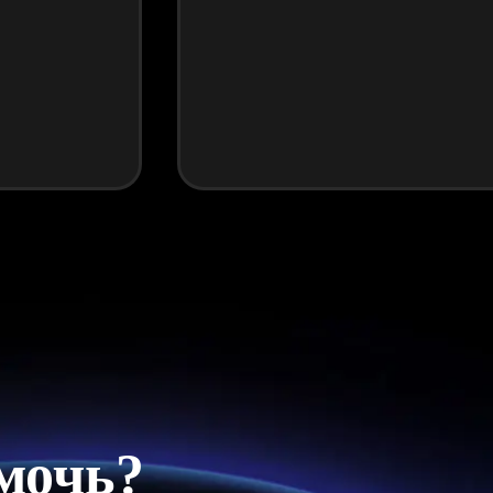
мочь?