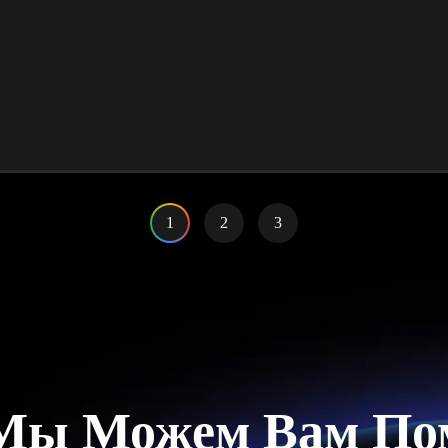
1
2
3
Мы Можем Вам По