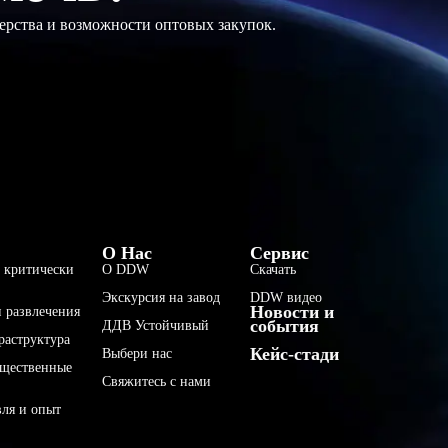
ерства и возможности оптовых закупок.
فارسی
О Нас
Сервис
 критически
О DDW
Скачать
हिन्दी
Экскурсия на завод
DDW видео
Новости и
Bahasa Indonesia
 развлечения
события
ДДВ Устойчивый
раструктура
한국어
Кейс-стади
Выбери нас
бщественные
Tiếng Việt
Свяжитесь с нами
Italiano
вля и опыт
Português