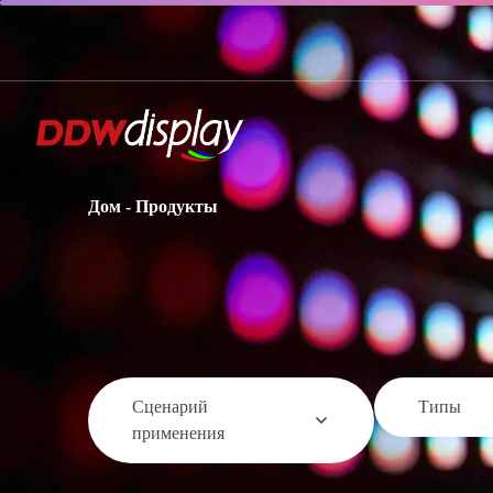
Дом
-
Продукты
Сценарий
Типы
применения