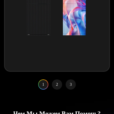
1
2
3
Чем Мы Можем Вам Помочь?