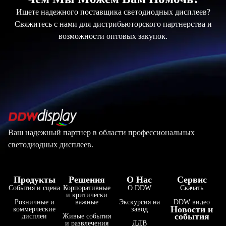
Ищете надежного поставщика светодиодных дисплеев?
Свяжитесь с нами для дистрибьюторского партнерства и
возможности оптовых закупок.
Ваш надежный партнер в области профессиональных
светодиодных дисплеев.
Продукты
Решения
О Нас
Сервис
События и сцена
Корпоративные
О DDW
Скачать
и критически
Розничные и
важные
Экскурсия на
DDW видео
Новости и
коммерческие
завод
события
дисплеи
Живые события
и развлечения
ДДВ