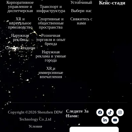
Кейс-стади
Корпоративное
Устойчивый
управление и
Транспорт и
فارسی
диспетчерская
инфраструктура
Выбери нас
हिन्दी
XR и
Спортивные и
Свяжитесь с
виртуальное
общественные
нами
производство
пространства
Bahasa Indonesia
Наружная
Розничная
한국어
реклама
торговля и опыт
бренда
Tiếng Việt
Спорт и стадион
Наружная
реклама и умные
Italiano
города
Português
XR и
иммерсивные
Deutsch
впечатления
Français
العربية
日本語
Следите За
Copyright ©2026 Shenzhen DDW
Español
Нами:
Technology Co.,Ltd
English
Условия