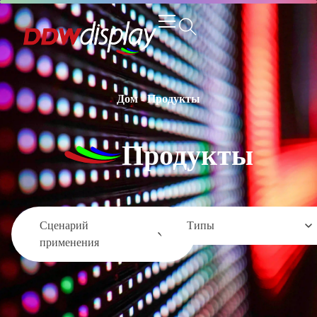
Дом
-
Продукты
Продукты
Сценарий
Типы
применения