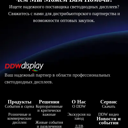
Ищете надежного поставщика светодиодных дисплеев?
Свяжитесь с нами для дистрибьюторского партнерства и
возможности оптовых закупок.
Ваш надежный партнер в области профессиональных
светодиодных дисплеев.
Продукты
Решения
О Нас
Сервис
События и сцена
Корпоративные
О DDW
Скачать
и критически
Розничные и
важные
Экскурсия на
DDW видео
Новости и
коммерческие
завод
события
дисплеи
Живые события
и развлечения
ДДВ