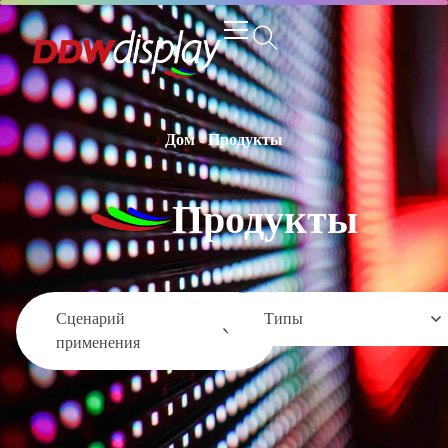
Дом
-
Продукты
Продукты
Сценарий
Типы
применения