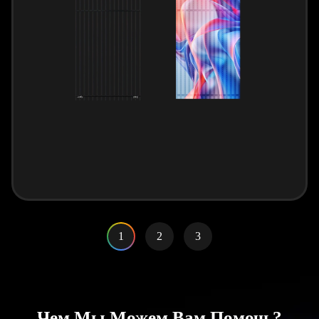
1
2
3
Чем Мы Можем Вам Помочь?