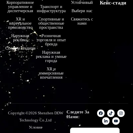
Кейс-стади
Корпоративное
Устойчивый
управление и
Транспорт и
فارسی
диспетчерская
инфраструктура
Выбери нас
हिन्दी
XR и
Спортивные и
Свяжитесь с
виртуальное
общественные
нами
производство
пространства
Bahasa Indonesia
Наружная
Розничная
한국어
реклама
торговля и опыт
бренда
Tiếng Việt
Спорт и стадион
Наружная
реклама и умные
Italiano
города
Português
XR и
иммерсивные
Deutsch
впечатления
Français
العربية
日本語
Следите За
Copyright ©2026 Shenzhen DDW
Español
Нами:
Technology Co.,Ltd
English
Условия