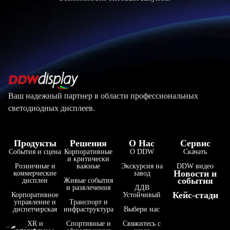
Ваш надежный партнер в области профессиональных
светодиодных дисплеев.
Продукты
Решения
О Нас
Сервис
События и сцена
Корпоративные
О DDW
Скачать
и критически
Розничные и
важные
Экскурсия на
DDW видео
Новости и
коммерческие
завод
события
дисплеи
Живые события
и развлечения
ДДВ
Кейс-стади
Корпоративное
Устойчивый
управление и
Транспорт и
диспетчерская
инфраструктура
Выбери нас
XR и
Спортивные и
Свяжитесь с