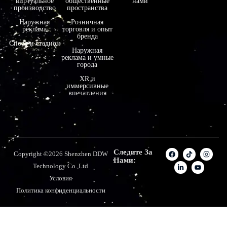
виртуальное
общественные
нами
производство
пространства
Наружная
Розничная
реклама
торговля и опыт
бренда
Спорт и стадион
Наружная
реклама и умные
города
XR и
иммерсивные
впечатления
Следите За
Copyright ©2026 Shenzhen DDW
Нами:
Technology Co.,Ltd
Условия
Политика конфиденциальности