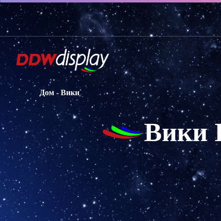
Дом
-
Вики
Вики 