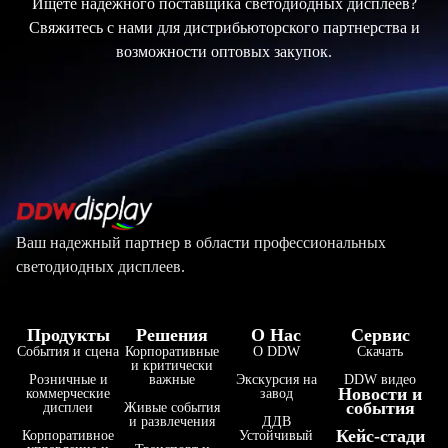
Ищете надежного поставщика светодиодных дисплеев?
Свяжитесь с нами для дистрибьюторского партнерства и
возможности оптовых закупок.
Ваш надежный партнер в области профессиональных
светодиодных дисплеев.
Продукты
Решения
О Нас
Сервис
События и сцена
Корпоративные
О DDW
Скачать
и критически
Розничные и
важные
Экскурсия на
DDW видео
Новости и
коммерческие
завод
события
дисплеи
Живые события
и развлечения
ДДВ
Кейс-стади
Корпоративное
Устойчивый