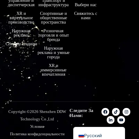
управление и
Транспорт и
فارسی
диспетчерская
инфраструктура
Выбери нас
हिन्दी
XR и
Спортивные и
Свяжитесь с
виртуальное
общественные
нами
производство
пространства
Bahasa Indonesia
Наружная
Розничная
한국어
реклама
торговля и опыт
бренда
Tiếng Việt
Спорт и стадион
Наружная
реклама и умные
Italiano
города
Português
XR и
иммерсивные
Deutsch
впечатления
Français
العربية
日本語
Следите За
Copyright ©2026 Shenzhen DDW
Español
Нами:
Technology Co.,Ltd
English
Условия
Политика конфиденциальности
Русский