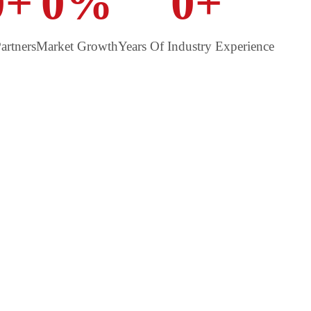
0
+
0
%
0
+
artners
Market Growth
Years Of Industry Experience