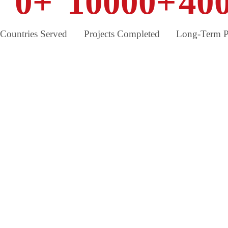
0
+
10000
+
40
Countries Served
Projects Completed
Long-Term P