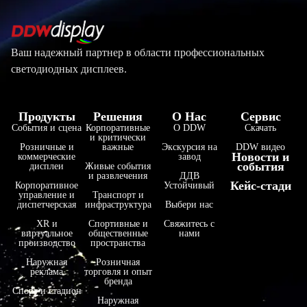
Ваш надежный партнер в области профессиональных
светодиодных дисплеев.
Продукты
Решения
О Нас
Сервис
События и сцена
Корпоративные
О DDW
Скачать
и критически
Розничные и
важные
Экскурсия на
DDW видео
Новости и
коммерческие
завод
события
дисплеи
Живые события
и развлечения
ДДВ
Кейс-стади
Корпоративное
Устойчивый
управление и
Транспорт и
диспетчерская
инфраструктура
Выбери нас
XR и
Спортивные и
Свяжитесь с
виртуальное
общественные
нами
производство
пространства
Наружная
Розничная
реклама
торговля и опыт
бренда
Спорт и стадион
Наружная