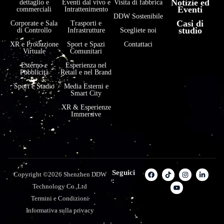
Notizie ed
dettaglio e
Eventi dal vivo e
Visita di fabbrica
Eventi
commerciali
Intrattenimento
DDW Sostenibile
Casi di
Corporate e Sala
Trasporti e
studio
di Controllo
Infrastrutture
Scegliete noi
XR e Produzione
Sport e Spazi
Contattaci
Virtuale
Comunitari
Esterno e
Esperienza nel
Pubblicità
Retail e nel Brand
Sport e Stadio
Media Esterni e
Smart City
XR & Esperienze
Immersive
Seguici
Copyright ©2026 Shenzhen DDW
:
Technology Co.,Ltd
Termini e Condizioni
Informativa sulla privacy