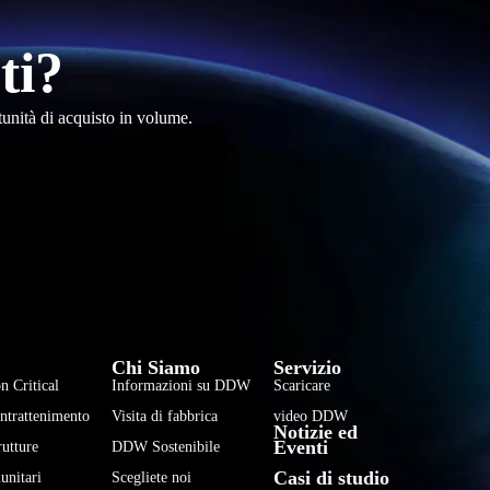
ti?
tunità di acquisto in volume.
فارسی
हिन्दी
Chi Siamo
Servizio
Bahasa Indonesia
n Critical
Informazioni su DDW
Scaricare
한국어
Intrattenimento
Visita di fabbrica
video DDW
Notizie ed
Tiếng Việt
Eventi
rutture
DDW Sostenibile
Casi di studio
Português
unitari
Scegliete noi