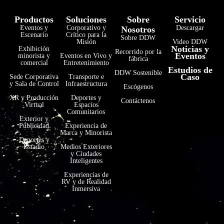
Productos
Soluciones
Sobre
Servicio
Eventos y
Corporativo y
Descargar
Nosotros
Escenario
Crítico para la
Sobre DDW
Misión
Video DDW
Noticias y
Exhibición
Recorrido por la
Eventos
minorista y
Eventos en Vivo y
fábrica
comercial
Entretenimiento
Estudios de
فارسی
DDW Sostenible
Caso
Sede Corporativa
Transporte e
y Sala de Control
Infraestructura
Escógenos
हिन्दी
XR y Producción
Deportes y
Contáctenos
Virtual
Espacios
Bahasa Indonesia
Comunitarios
Exterior y
한국어
Publicidad
Experiencia de
Marca y Minorista
Tiếng Việt
Deportes y
Estadio
Medios Exteriores
y Ciudades
Italiano
Inteligentes
Português
Experiencias de
RV y de Realidad
Deutsch
Inmersiva
Français
العربية