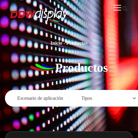
Inicio
-
Productos
Productos
Escenario de aplicación
Tipos