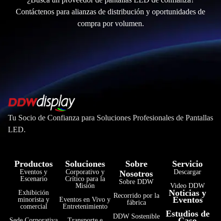
Contáctenos para alianzas de distribución y oportunidades de
compra por volumen.
Tu Socio de Confianza para Soluciones Profesionales de Pantallas
LED.
Productos
Soluciones
Sobre
Servicio
Eventos y
Corporativo y
Descargar
Nosotros
Escenario
Crítico para la
Sobre DDW
Misión
Video DDW
Noticias y
Exhibición
Recorrido por la
Eventos
minorista y
Eventos en Vivo y
fábrica
comercial
Entretenimiento
Estudios de
DDW Sostenible
Caso
Sede Corporativa
Transporte e