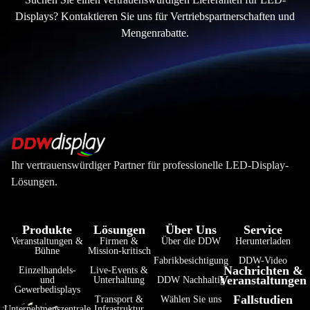
Displays? Kontaktieren Sie uns für Vertriebspartnerschaften und
Mengenrabatte.
Ihr vertrauenswürdiger Partner für professionelle LED-Display-
Lösungen.
Produkte
Lösungen
Über Uns
Service
Veranstaltungen &
Firmen &
Über die DDW
Herunterladen
فارسی
Bühne
Mission-kritisch
Fabrikbesichtigung
DDW-Video
Nachrichten &
हिन्दी
Einzelhandels-
Live-Events &
Veranstaltungen
und
Unterhaltung
DDW Nachhaltig
Gewerbedisplays
Bahasa Indonesia
Fallstudien
Transport &
Wählen Sie uns
Unternehmenszentrale
Infrastruktur