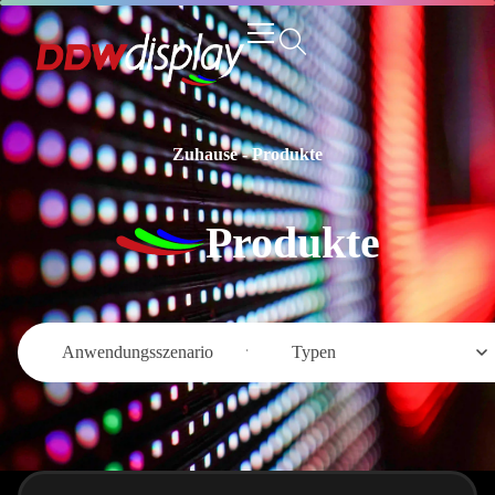
Zuhause
-
Produkte
Produkte
Anwendungsszenario
Typen