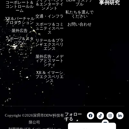
ライブイベント
DDW サステナ
事例研究
コーポレート＆
＆エンターテイ
ブル
コントロールル
فارسی
ンメント
ーム
私たちを選んで
हिन्दी
交通・インフラ
ください
XR＆バーチャル
プロダクション
スポーツ＆コミ
お問い合わせ
Bahasa Indonesia
ュニティスペー
屋外広告
ス
한국어
スポーツ＆スタ
リテール＆ブラ
ジアム
ンドエクスペリ
Tiếng Việt
エンス
Italiano
屋外広告・メデ
ィアとスマート
Português
シティ
XR & イマーシ
Deutsch
ブエクスペリエ
ンス
Français
العربية
Русский
Español
フォロー
Copyright ©2026深圳市DDW科技有
する
English
限公司