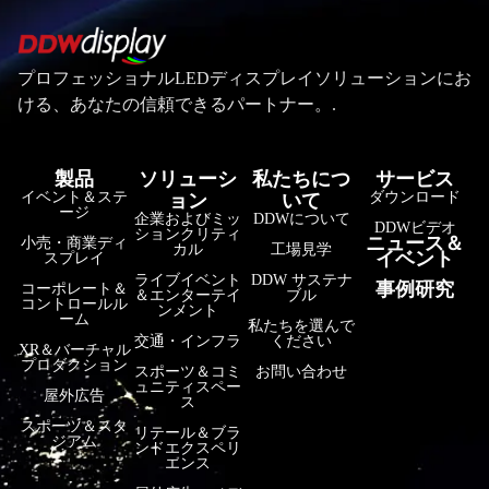
プロフェッショナルLEDディスプレイソリューションにお
ける、あなたの信頼できるパートナー。.
製品
ソリューシ
私たちにつ
サービス
イベント＆ステ
ダウンロード
ョン
いて
ージ
企業およびミッ
DDWについて
DDWビデオ
ションクリティ
ニュース＆
小売・商業ディ
カル
工場見学
イベント
スプレイ
ライブイベント
DDW サステナ
事例研究
コーポレート＆
＆エンターテイ
ブル
コントロールル
ンメント
ーム
私たちを選んで
交通・インフラ
ください
XR＆バーチャル
プロダクション
スポーツ＆コミ
お問い合わせ
ュニティスペー
屋外広告
ス
スポーツ＆スタ
リテール＆ブラ
ジアム
ンドエクスペリ
エンス