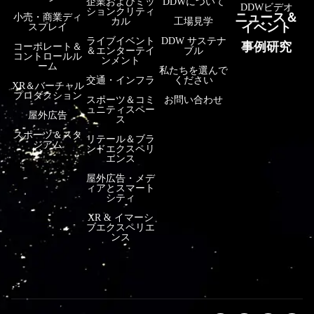
企業およびミッ
DDWについて
DDWビデオ
ションクリティ
ニュース＆
小売・商業ディ
カル
工場見学
イベント
スプレイ
ライブイベント
DDW サステナ
事例研究
コーポレート＆
＆エンターテイ
ブル
コントロールル
ンメント
ーム
私たちを選んで
交通・インフラ
ください
XR＆バーチャル
プロダクション
スポーツ＆コミ
お問い合わせ
ュニティスペー
屋外広告
ス
スポーツ＆スタ
リテール＆ブラ
ジアム
ンドエクスペリ
エンス
屋外広告・メデ
ィアとスマート
シティ
XR & イマーシ
ブエクスペリエ
ンス