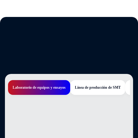
Laboratorio de equipos y ensayos
Línea de producción de SMT
Tall