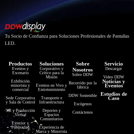
Tu Socio de Confianza para Soluciones Profesionales de Pantallas
LED.
Productos
Soluciones
Sobre
Servicio
Eventos y
Corporativo y
Descargar
Nosotros
Escenario
Crítico para la
Sobre DDW
Misión
Video DDW
Noticias y
Exhibición
Recorrido por la
Eventos
minorista y
Eventos en Vivo y
fábrica
comercial
Entretenimiento
Estudios de
فارسی
DDW Sostenible
Caso
Sede Corporativa
Transporte e
y Sala de Control
Infraestructura
Escógenos
हिन्दी
XR y Producción
Deportes y
Contáctenos
Virtual
Espacios
Bahasa Indonesia
Comunitarios
Exterior y
한국어
Publicidad
Experiencia de
Marca y Minorista