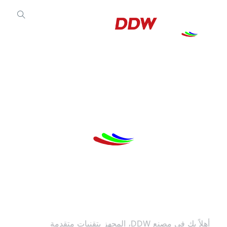
مصنعنا
أهلاً بك في مصنع DDW، المجهز بتقنيات متقدمة
خطوط إنتاج