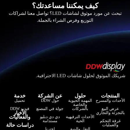
كيف يمكننا مساعدتك؟
تبحث عن مورد موثوق لشاشات LED؟ تواصل معنا لشراكات
التوزيع وفرص الشراء بالجملة.
شريكك الموثوق لحلول شاشات LED الاحترافية.
المنتجات
حلول
عن الشركة
خدمة
الأحداث والمسرح
المهمة الحيوية
حول DDW
تحميل
والخاصة
عرض البيع
بالشركات
جولة في المصنع
فيديو DDW
فارسی
الأخبار
بالتجزئة والتجاري
والفعاليات
الأحداث الترفيهية
دي دي دبليو
हिन्दी
غرفة التحكم
الحية
مستدامة
دراسات حالة
والعمليات
النقل والبنية
اخترنا