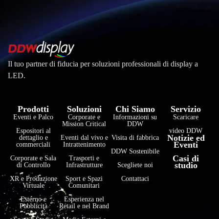
Il tuo partner di fiducia per soluzioni professionali di display a
LED.
Prodotti
Soluzioni
Chi Siamo
Servizio
Eventi e Palco
Corporate e
Informazioni su
Scaricare
Mission Critical
DDW
Espositori al
video DDW
Notizie ed
dettaglio e
Eventi dal vivo e
Visita di fabbrica
Eventi
commerciali
Intrattenimento
DDW Sostenibile
Casi di
Corporate e Sala
Trasporti e
studio
di Controllo
Infrastrutture
Scegliete noi
XR e Produzione
Sport e Spazi
Contattaci
Virtuale
Comunitari
Esterno e
Esperienza nel
Pubblicità
Retail e nel Brand