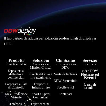
Il tuo partner di fiducia per soluzioni professionali di display a
LED.
Prodotti
Soluzioni
Chi Siamo
Servizio
Eventi e Palco
Corporate e
Informazioni su
Scaricare
Mission Critical
DDW
Espositori al
video DDW
Notizie ed
dettaglio e
Eventi dal vivo e
Visita di fabbrica
Eventi
commerciali
Intrattenimento
DDW Sostenibile
Casi di
Corporate e Sala
Trasporti e
studio
di Controllo
Infrastrutture
Scegliete noi
XR e Produzione
Sport e Spazi
Contattaci
Virtuale
Comunitari
Esterno e
Esperienza nel