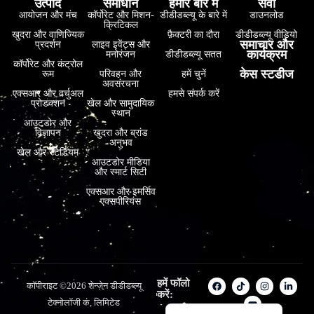
उत्पाद
समाधान
हमारे बारे में
सेवा
आयोजन और मंच
कॉर्पोरेट और मिशन-
डीडीडब्ल्यू के बारे में
डाउनलोड
فارسی
क्रिटिकल
खुदरा और वाणिज्यिक
फ़ैक्टरी का दौरा
डीडीडब्ल्यू वीडियो
समाचार और
Bahasa Indonesia
प्रदर्शन
लाइव इवेंट्स और
कार्यक्रम
मनोरंजन
डीडीडब्ल्यू सतत
कॉर्पोरेट और कंट्रोल
한국어
केस स्टडीज
रूम
परिवहन और
हमें चुनें
अवसंरचना
Tiếng Việt
एक्सआर और वर्चुअल
हमसे संपर्क करें
प्रोडक्शन
खेल और सामुदायिक
स्थान
Italiano
आउटडोर और
विज्ञापन
खुदरा और ब्रांड
Português
अनुभव
खेल और स्टेडियम
Deutsch
आउटडोर मीडिया
और स्मार्ट सिटी
Français
एक्सआर और इमर्सिव
एक्सपीरियंस
العربية
日本語
Русский
Español
हमें फॉलो
कॉपीराइट ©2026 शेन्ज़ेन डीडीडब्ल्यू
करें:
English
टेक्नोलॉजी कं, लिमिटेड