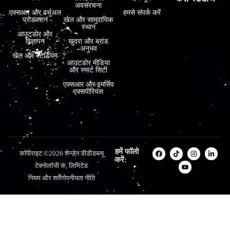
अवसंरचना
एक्सआर और वर्चुअल
हमसे संपर्क करें
प्रोडक्शन
खेल और सामुदायिक
स्थान
आउटडोर और
विज्ञापन
खुदरा और ब्रांड
अनुभव
खेल और स्टेडियम
आउटडोर मीडिया
और स्मार्ट सिटी
एक्सआर और इमर्सिव
एक्सपीरियंस
हमें फॉलो
कॉपीराइट ©2026 शेन्ज़ेन डीडीडब्ल्यू
करें:
टेक्नोलॉजी कं, लिमिटेड
नियम और शर्तें
गोपनीयता नीति