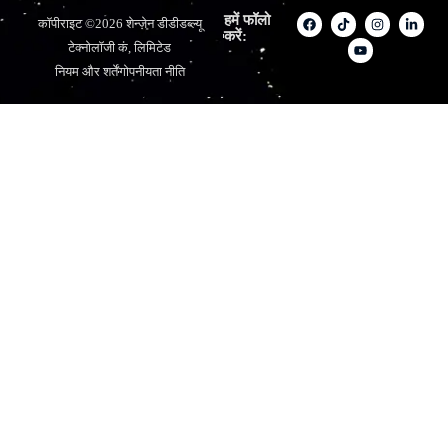
हमें फॉलो
कॉपीराइट ©2026 शेन्ज़ेन डीडीडब्ल्यू
करें:
टेक्नोलॉजी कं, लिमिटेड
नियम और शर्तें
गोपनीयता नीति