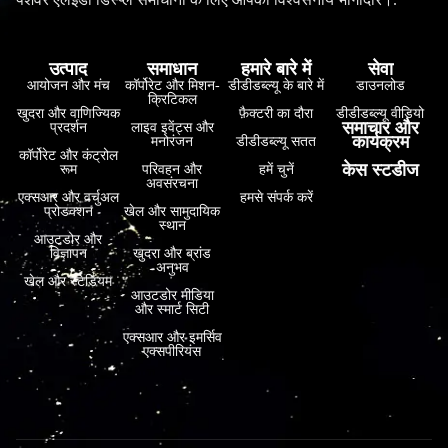
उत्पाद
समाधान
हमारे बारे में
सेवा
आयोजन और मंच
कॉर्पोरेट और मिशन-
डीडीडब्ल्यू के बारे में
डाउनलोड
क्रिटिकल
खुदरा और वाणिज्यिक
फ़ैक्टरी का दौरा
डीडीडब्ल्यू वीडियो
समाचार और
प्रदर्शन
लाइव इवेंट्स और
कार्यक्रम
मनोरंजन
डीडीडब्ल्यू सतत
कॉर्पोरेट और कंट्रोल
केस स्टडीज
रूम
परिवहन और
हमें चुनें
अवसंरचना
एक्सआर और वर्चुअल
हमसे संपर्क करें
प्रोडक्शन
खेल और सामुदायिक
स्थान
आउटडोर और
विज्ञापन
खुदरा और ब्रांड
अनुभव
खेल और स्टेडियम
आउटडोर मीडिया
और स्मार्ट सिटी
एक्सआर और इमर्सिव
एक्सपीरियंस