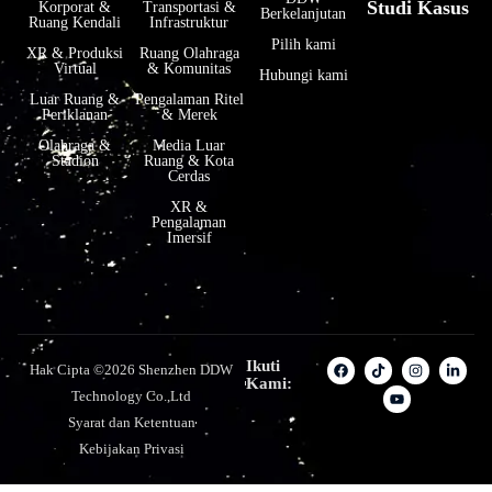
Studi Kasus
Korporat &
Transportasi &
Berkelanjutan
Ruang Kendali
Infrastruktur
Pilih kami
XR & Produksi
Ruang Olahraga
Virtual
& Komunitas
Hubungi kami
Luar Ruang &
Pengalaman Ritel
Periklanan
& Merek
Olahraga &
Media Luar
Stadion
Ruang & Kota
Cerdas
XR &
Pengalaman
Imersif
Ikuti
Hak Cipta ©2026 Shenzhen DDW
Kami:
Technology Co.,Ltd
Syarat dan Ketentuan
Kebijakan Privasi