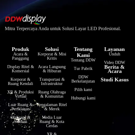
Mitra Terpercaya Anda untuk Solusi Layar LED Profesional.
Produk
Solusi
Tentang
Layanan
Acara &
Korporat & Misi
Unduh
Kami
Panggung
Kritis
Tentang DDW
Video DDW
Berita &
Display Ritel &
Acara Langsung
Tur Pabrik
Acara
Komersial
& Hiburan
فارسی
DDW
Studi Kasus
Korporat &
Transportasi &
Berkelanjutan
हिन्दी
Ruang Kendali
Infrastruktur
Pilih kami
XR & Produksi
Ruang Olahraga
한국어
Virtual
& Komunitas
Hubungi kami
Tiếng Việt
Luar Ruang &
Pengalaman Ritel
Periklanan
& Merek
Italiano
Olahraga &
Media Luar
Stadion
Ruang & Kota
Português
Cerdas
Deutsch
XR &