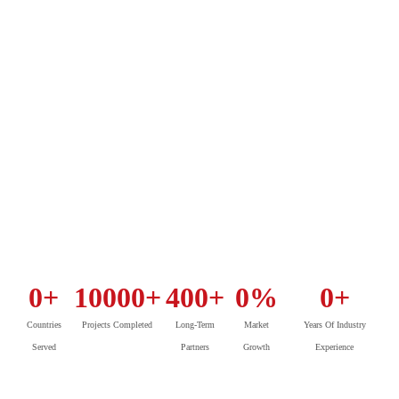
0
+
10000
+
400
+
0
%
0
+
Countries
Projects Completed
Long-Term
Market
Years Of Industry
Served
Partners
Growth
Experience