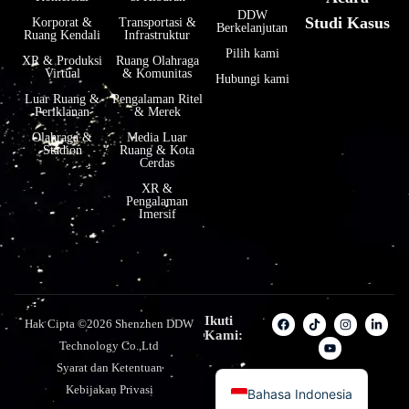
فارسی
DDW
Studi Kasus
Korporat &
Transportasi &
Berkelanjutan
हिन्दी
Ruang Kendali
Infrastruktur
Pilih kami
XR & Produksi
Ruang Olahraga
한국어
Virtual
& Komunitas
Hubungi kami
Tiếng Việt
Luar Ruang &
Pengalaman Ritel
Periklanan
& Merek
Italiano
Olahraga &
Media Luar
Stadion
Ruang & Kota
Português
Cerdas
Deutsch
XR &
Pengalaman
Français
Imersif
العربية
日本語
Русский
Ikuti
Hak Cipta ©2026 Shenzhen DDW
Español
Kami:
Technology Co.,Ltd
English
Syarat dan Ketentuan
Kebijakan Privasi
Bahasa Indonesia