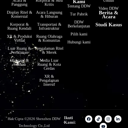
Acara &
Korporat & Misi
Unduh
Kami
Panggung
Kritis
Tentang DDW
Video DDW
Berita &
Display Ritel &
Acara Langsung
Tur Pabrik
Acara
Komersial
& Hiburan
DDW
Studi Kasus
Korporat &
Transportasi &
Berkelanjutan
Ruang Kendali
Infrastruktur
Pilih kami
XR & Produksi
Ruang Olahraga
Virtual
& Komunitas
Hubungi kami
Luar Ruang &
Pengalaman Ritel
Periklanan
& Merek
Olahraga &
Media Luar
Stadion
Ruang & Kota
Cerdas
XR &
Pengalaman
Imersif
Ikuti
Hak Cipta ©2026 Shenzhen DDW
Kami:
Technology Co.,Ltd