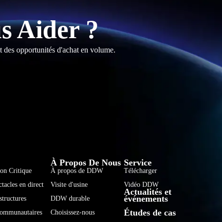
 Aider ?
t des opportunités d'achat en volume.
فارسی
हिन्दी
À Propos De Nous
Service
ion Critique
À propos de DDW
Télécharger
Bahasa Indonesia
tacles en direct
Visite d'usine
Vidéo DDW
Actualités et
한국어
événements
structures
DDW durable
Tiếng Việt
Études de cas
 communautaires
Choisissez-nous