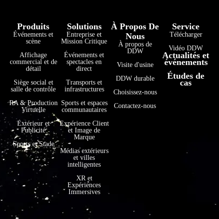
Produits
Solutions
À Propos De
Service
Événements et
Entreprise et
Télécharger
Nous
scène
Mission Critique
À propos de
Vidéo DDW
DDW
Actualités et
Affichage
Événements et
événements
commercial et de
spectacles en
Visite d'usine
détail
direct
Études de
DDW durable
cas
Siège social et
Transports et
salle de contrôle
infrastructures
Choisissez-nous
RA & Production
Sports et espaces
Contactez-nous
Virtuelle
communautaires
Extérieur et
Expérience Client
Publicité
et Image de
Marque
Sports et Stade
Médias extérieurs
et villes
intelligentes
XR et
Expériences
Immersives