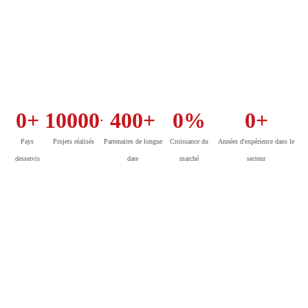
0
+
10000
+
400
+
0
%
0
+
Pays
Projets réalisés
Partenaires de longue
Croissance du
Années d'expérience dans le
desservis
date
marché
secteur