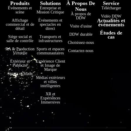
Produits
Solutions
À Propos De
Service
Événements et
Entreprise et
Télécharger
Nous
scène
Mission Critique
À propos de
Vidéo DDW
DDW
Actualités et
Affichage
Événements et
événements
commercial et de
spectacles en
Visite d'usine
détail
direct
Études de
فارسی
DDW durable
cas
Siège social et
Transports et
salle de contrôle
infrastructures
Choisissez-nous
हिन्दी
RA & Production
Sports et espaces
Contactez-nous
Virtuelle
communautaires
Bahasa Indonesia
Extérieur et
Expérience Client
한국어
Publicité
et Image de
Marque
Tiếng Việt
Sports et Stade
Médias extérieurs
et villes
Italiano
intelligentes
Português
XR et
Expériences
Deutsch
Immersives
العربية
日本語
Русский