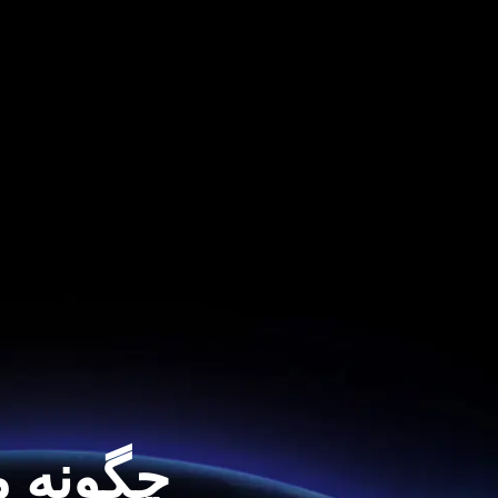
چگونه م