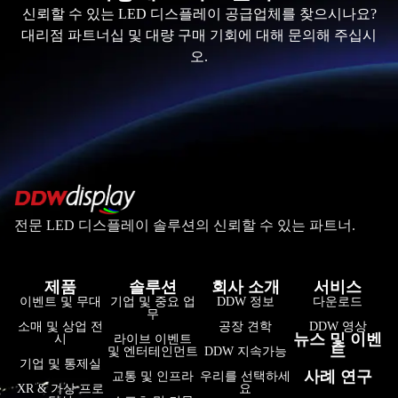
신뢰할 수 있는 LED 디스플레이 공급업체를 찾으시나요?
대리점 파트너십 및 대량 구매 기회에 대해 문의해 주십시
오.
전문 LED 디스플레이 솔루션의 신뢰할 수 있는 파트너.
제품
솔루션
회사 소개
서비스
이벤트 및 무대
기업 및 중요 업
DDW 정보
다운로드
무
소매 및 상업 전
공장 견학
DDW 영상
뉴스 및 이벤
시
라이브 이벤트
트
및 엔터테인먼트
DDW 지속가능
기업 및 통제실
사례 연구
교통 및 인프라
우리를 선택하세
XR & 가상 프로
요