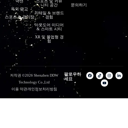
덕션
스포츠 및 커뮤
니티 공간
문의하기
옥외 광고
리테일 & 브랜드
스포츠 & 경기장
경험
아웃도어 미디어
& 스마트 시티
XR 및 몰입형 경
험
팔로우하
저작권 ©2026 Shenzhen DDW
세요
Technology Co.,Ltd
이용 약관
개인정보처리방침