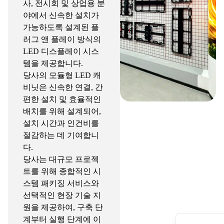
사, 전시회 및 상업용 분
فارسی
야에서 신속한 설치가
가능하도록 설계된 플
हिन्दी
러그 앤 플레이 방식의
Bahasa I
LED 디스플레이 시스
Tiếng Việ
템을 제공합니다.
당사의 모듈형 LED 캐
Italiano
비닛은 신속한 연결, 간
Portuguê
편한 설치 및 효율적인
Deutsch
배치를 위해 설계되어,
설치 시간과 인건비를
Français
절감하는 데 기여합니
العربية
다.
당사는 대규모 프로젝
日本語
트를 위해 종합적인 시
Русский
스템 패키징 서비스와
Español
선택적인 현장 기술 지
원을 제공하여, 구축 단
English
계부터 실행 단계에 이