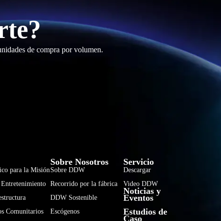
rte?
tunidades de compra por volumen.
فارسی
हिन्दी
Sobre Nosotros
Servicio
ico para la Misión
Sobre DDW
Descargar
Bahasa Indonesia
 Entretenimiento
Recorrido por la fábrica
Video DDW
Noticias y
한국어
Eventos
estructura
DDW Sostenible
Tiếng Việt
Estudios de
os Comunitarios
Escógenos
Caso