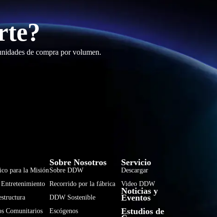
rte?
tunidades de compra por volumen.
فارسی
हिन्दी
Sobre Nosotros
Servicio
ico para la Misión
Sobre DDW
Descargar
Bahasa Indonesia
 Entretenimiento
Recorrido por la fábrica
Video DDW
Noticias y
한국어
Eventos
estructura
DDW Sostenible
Tiếng Việt
Estudios de
os Comunitarios
Escógenos