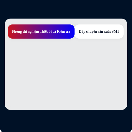
Phòng thí nghiệm Thiết bị và Kiểm tra
Dây chuyền sản xuất SMT
Hộ