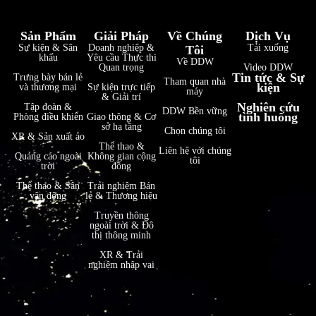
Sản Phẩm
Giải Pháp
Về Chúng
Dịch Vụ
Sự kiện & Sân
Doanh nghiệp &
Tải xuống
Tôi
khấu
Yêu cầu Thực thi
Về DDW
Quan trọng
Video DDW
Tin tức & Sự
Trưng bày bán lẻ
Tham quan nhà
kiện
và thương mại
Sự kiện trực tiếp
máy
& Giải trí
فارسی
Nghiên cứu
Tập đoàn &
DDW Bền vững
tình huống
Phòng điều khiển
Giao thông & Cơ
हिन्दी
sở hạ tầng
Chọn chúng tôi
XR & Sản xuất ảo
Thể thao &
Bahasa Indonesia
Liên hệ với chúng
Quảng cáo ngoài
Không gian cộng
tôi
trời
đồng
한국어
Thể thao & Sân
Trải nghiệm Bán
Italiano
vận động
lẻ & Thương hiệu
Truyền thông
Português
ngoài trời & Đô
thị thông minh
Deutsch
XR & Trải
Français
nghiệm nhập vai
العربية
日本語