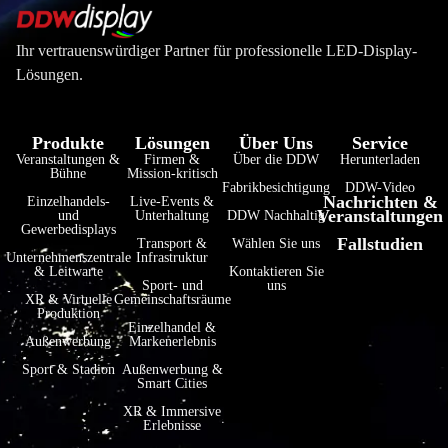
Ihr vertrauenswürdiger Partner für professionelle LED-Display-
Lösungen.
Produkte
Lösungen
Über Uns
Service
Veranstaltungen &
Firmen &
Über die DDW
Herunterladen
فارسی
Bühne
Mission-kritisch
Fabrikbesichtigung
DDW-Video
Nachrichten &
हिन्दी
Einzelhandels-
Live-Events &
Veranstaltungen
und
Unterhaltung
DDW Nachhaltig
Gewerbedisplays
Bahasa Indonesia
Fallstudien
Transport &
Wählen Sie uns
Unternehmenszentrale
Infrastruktur
한국어
& Leitwarte
Kontaktieren Sie
Sport- und
uns
XR & Virtuelle
Gemeinschaftsräume
Tiếng Việt
Produktion
Einzelhandel &
Italiano
Außenwerbung
Markenerlebnis
Português
Sport & Stadion
Außenwerbung &
Smart Cities
Français
XR & Immersive
Erlebnisse
العربية